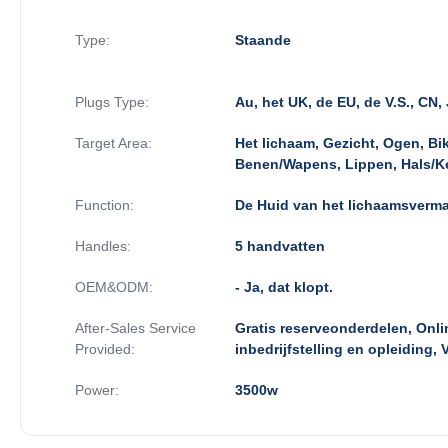
Type:
Staande
Plugs Type:
Au, het UK, de EU, de V.S., CN, 
Target Area:
Het lichaam, Gezicht, Ogen, Bik
Benen/Wapens, Lippen, Hals/Kee
Function:
De Huid van het lichaamsverma
Handles:
5 handvatten
OEM&ODM:
- Ja, dat klopt.
After-Sales Service
Gratis reserveonderdelen, Onli
Provided:
inbedrijfstelling en opleiding, 
Power:
3500w