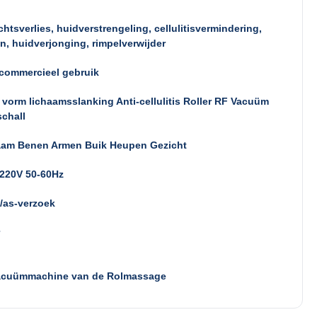
htsverlies, huidverstrengeling, cellulitisvermindering,
n, huidverjonging, rimpelverwijder
commercieel gebruik
 vorm lichaamsslanking Anti-cellulitis Roller RF Vacuüm
schall
aam Benen Armen Buik Heupen Gezicht
/220V 50-60Hz
/as-verzoek
acuümmachine van de Rolmassage