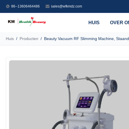
86--13606464486
sales@wfkmdz.com
HUIS
OVER O
Huis
/
Producten
/
Beauty Vacuum RF Slimming Machine, Staande 