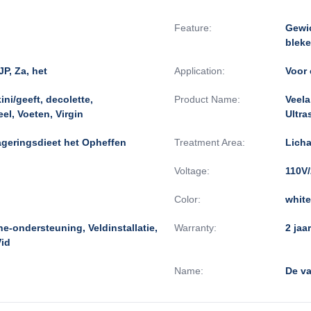
Feature:
Gewic
bleke
JP, Za, het
Application:
Voor 
ini/geeft, decolette,
Product Name:
Veela
l, Voeten, Virgin
Ultra
geringsdieet het Opheffen
Treatment Area:
Lich
Voltage:
110V
Color:
white
ne-ondersteuning, Veldinstallatie,
Warranty:
2 jaar
Vid
Name:
De v