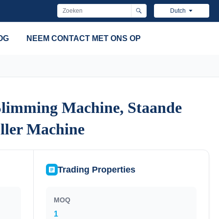
Dutch
OG
NEEM CONTACT MET ONS OP
limming Machine, Staande
limming Machine, Staande
ller Machine
ller Machine
Trading Properties
MOQ
1