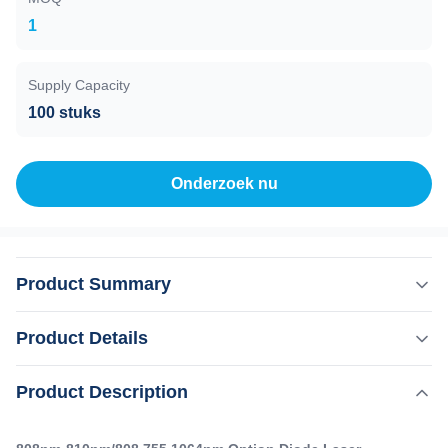
1
Supply Capacity
100 stuks
Onderzoek nu
Product Summary
808nm-810nm/808 755 1064nm Option Diode Laser
Product Details
Haarafhaalmachine door Weifang KM 2023 2023 Weifang
KM ipl permanente pijnloze laserhaarverwijder diode
,
Product Description
Markeren:
Multifunktioneel schoonheidsapparaat
drievoudige golflengten 4D trio ijs titanium platina Wilt u
,
810nm Multifunctionele schoonheidsmachine
een snel antwoord binnen 24 uur online?De professionele
ROHS Multifunktioneel schoonheidsapparatuur