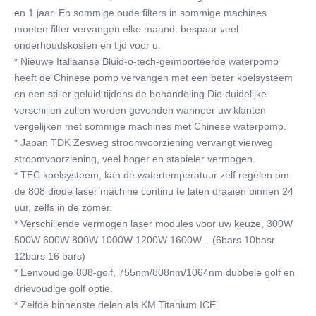
en 1 jaar. En sommige oude filters in sommige machines 
moeten filter vervangen elke maand. bespaar veel 
onderhoudskosten en tijd voor u.
* Nieuwe Italiaanse Bluid-o-tech-geïmporteerde waterpomp 
heeft de Chinese pomp vervangen met een beter koelsysteem 
en een stiller geluid tijdens de behandeling.Die duidelijke 
verschillen zullen worden gevonden wanneer uw klanten 
vergelijken met sommige machines met Chinese waterpomp.
* Japan TDK Zesweg stroomvoorziening vervangt vierweg 
stroomvoorziening, veel hoger en stabieler vermogen.
* TEC koelsysteem, kan de watertemperatuur zelf regelen om 
de 808 diode laser machine continu te laten draaien binnen 24 
uur, zelfs in de zomer.
* Verschillende vermogen laser modules voor uw keuze, 300W 
500W 600W 800W 1000W 1200W 1600W... (6bars 10basr 
12bars 16 bars)
* Eenvoudige 808-golf, 755nm/808nm/1064nm dubbele golf en 
drievoudige golf optie.
* Zelfde binnenste delen als KM Titanium ICE