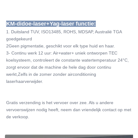
2 jaar
Name:
ipl permanente pijnloze laserhaarverwijder diode
KM-didoe-laser+Yag-laser functie:
Spot Size:
1. Duitsland TUV, ISO13485, ROHS, MDSAP, Australië TGA 
12*20 mm 15*27 mm 14*26 mm 14*33 mm
goedgekeurd
Laser Wavelength:
2Geen pigmentatie, geschikt voor elk type huid en haar.
Optie 808nm-810nm/808+755+1064nm
3- Continu werk 12 uur: Air+water+ uniek ontworpen TEC 
Laser Bars:
koelsysteem, controleert de constante watertemperatuur 24°C, 
10-16 laserbalken optie
zorgt ervoor dat de machine de hele dag door continu 
Languages Option:
werkt,Zelfs in de zomer zonder airconditioning 
Engels, Spaans, Portugees, Turks...
laserhaarverwijder.
Screen:
15 inch kleuren touchscreen
OEM/ODM Service:
Gratis verzending is het vervoer over zee. Als u andere 
Ja, professioneel.
vervoerswijzen nodig heeft, neem dan vriendelijk contact op met 
Power Supplier:
de verkoop.
220V, 50Hz of 110V, 60Hz
Software:
kan het logo van de klant worden toegevoegd