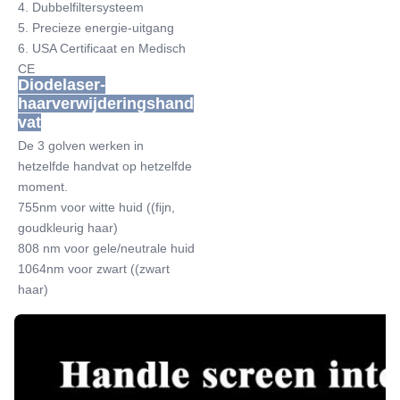
4. Dubbelfiltersysteem
5. Precieze energie-uitgang
6. USA Certificaat en Medisch 
CE
Diodelaser-
haarverwijderingshand
vat
De 3 golven werken in 
hetzelfde handvat op hetzelfde 
moment.
755nm voor witte huid ((fijn, 
goudkleurig haar)
808 nm voor gele/neutrale huid
1064nm voor zwart ((zwart 
haar)