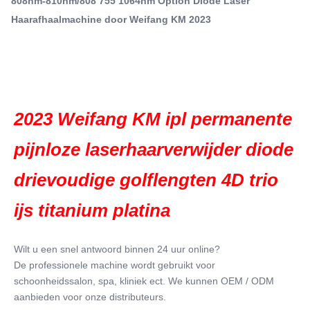
808nm-810nm/808 755 1064nm Option Diode Laser
machine wordt gebruikt voor ...
Haarafhaalmachine door Weifang KM 2023
Q-Switch:
- Nee.
Laser Type:
Laserdiode
Style:
Stationair
2023 Weifang KM ipl permanente 
Type:
Laser
pijnloze laserhaarverwijder diode 
Feature:
drievoudige golflengten 4D trio 
Acnebehandeling, antihaarverwijdering, antizwelling,
bloedvatenverwijdering, borstvergroters, donker
ijs titanium platina
Application:
Voor commercieel gebruik
After-Sales Service Provided:
Wilt u een snel antwoord binnen 24 uur online?
Gratis onderdelen, Online-ondersteuning,
De professionele machine wordt gebruikt voor 
Videotechnische ondersteuning, Installatie,
schoonheidssalon, spa, kliniek ect. We kunnen OEM / ODM 
inbedrijfstelli
aanbieden voor onze distributeurs.
Warranty: