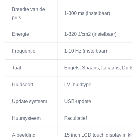
Breedte van de
1-300 ms (instelbaar)
puls
Energie
1-320 J/cm2 (instelbaar)
Frequentie
1-10 Hz (instelbaar)
Taal
Engels, Spaans, Italiaans, Duits,
Huidsoort
I-VI huidtype
Update systeem
USB-update
Huursysteem
Facultatief
Afbeelding
15 inch LCD touch display in kleu