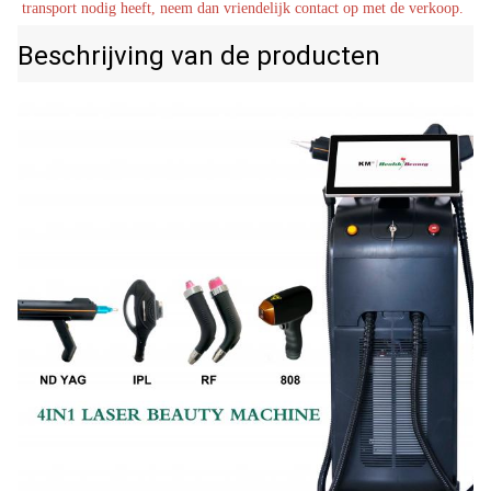
geschikt voor huidtype I-IV
transport nodig heeft, neem dan vriendelijk contact op met de verkoop.
Product Name:
Beschrijving van de producten
755 810 1064 nm 808 nm haarverwijderingsmachine
Name:
Multifunctionele Schoonheidsmachine