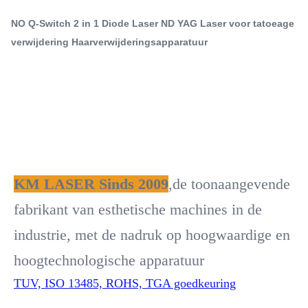
2 in 1 Nd YAG laserhaarverwijder
hoogwaardige en hoogtechnologische apparatuur TUV,
NO Q-Switch 2 in 1 Diode Laser ND YAG Laser voor tatoeage
ISO 13485, ROHS, TGA goedkeuring Wil je een ...
Q-Switch:
verwijdering Haarverwijderingsapparatuur
- Nee.
Laser Type:
andere
Style:
Stationair
Type:
Laser
Feature:
Anti-zwelling, pigmentverwijdering, donkere kringen,
KM LASER Sinds 2009
,de toonaangevende 
huidverstrengeling, poriënverwijder, bloedvaten
fabrikant van esthetische machines in de 
Application:
Voor commercieel gebruik
industrie, met de nadruk op hoogwaardige en 
After-Sales Service Provided:
hoogtechnologische apparatuur
Gratis onderdelen, Online-ondersteuning,
Videotechnische ondersteuning, Installatie,
TUV, ISO 13485, ROHS, TGA goedkeuring
inbedrijfstelli