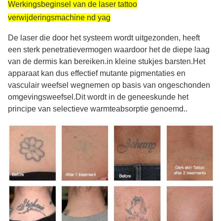
Werkingsbeginsel van de laser tattoo
Pulse Width:
verwijderingsmachine nd yag
3.5ns
Gunsight:
De laser die door het systeem wordt uitgezonden, heeft
5 verschillende gezichtspunten kan kiezen
een sterk penetratievermogen waardoor het de diepe laag
Name:
van de dermis kan bereiken.in kleine stukjes barsten.Het
Q de Lasermachine van Schakelaarnd Yag
apparaat kan dus effectief mutante pigmentaties en
vasculair weefsel wegnemen op basis van ongeschonden
omgevingsweefsel.Dit wordt in de geneeskunde het
principe van selectieve warmteabsorptie genoemd..