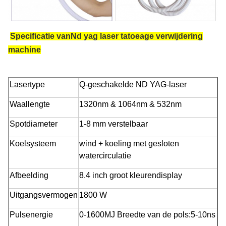
Specificatie van
Nd yag laser tatoeage verwijdering
machine
Lasertype
Q-geschakelde ND YAG-laser
Waallengte
1320nm & 1064nm & 532nm
Spotdiameter
1-8 mm verstelbaar
Koelsysteem
wind + koeling met gesloten
watercirculatie
Afbeelding
8.4 inch groot kleurendisplay
Uitgangsvermogen
1800 W
Pulsenergie
0-1600MJ Breedte van de pols:5-10ns