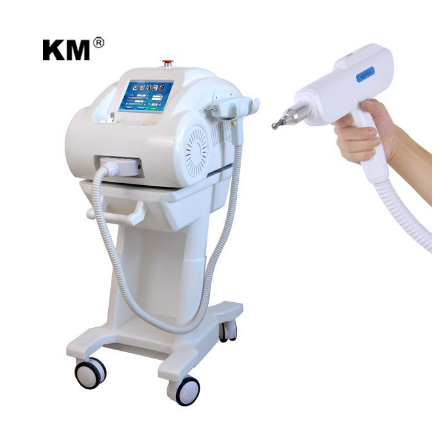
After-Sales Service Provided:
Gratis onderdelen, Videotechnische ondersteuning,
Veldinstallatie, inbedrijfstelling en opleiding, O
Warranty:
2 jaar
Colour:
Rood, blauw, roze, wit, enzovoort.
Languages:
24 verschillende talen kunnen worden gekozen
Output Energy::
1~ 2000mJ (instelbaar)
Frequency:
1-10 Hz
Wavelength::
1064nm, 532nm, 1320nm
Cooling System::
Air+Water+Temperatuurcontrole
Laser Bar Diameter:
1 ~ 6 mm