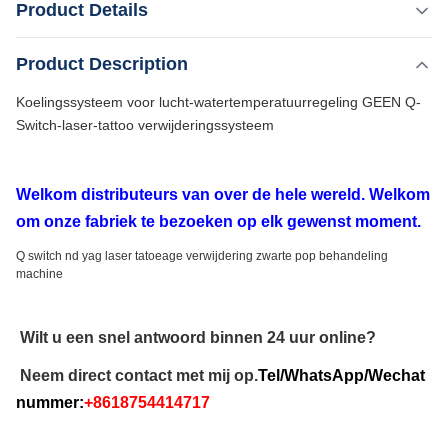
Product Details
GEEN Q-Switch-laser-tattoo verwijderingssysteem
Welkom distributeurs van over de hele wereld. Welkom om
,
Product Description
Markeren:
Nd Yag laser voor huidverwittering
onze fabriek te bezoeken op elk gewenst moment. Q
,
Nd Yag laserapparatuur draagbaar
Koelingssysteem voor lucht-watertemperatuurregeling GEEN Q-
switch nd yag laser tatoeage verwijdering zwarte pop
1320 nm Nd Yag laserapparatuur
Switch-laser-tattoo verwijderingssysteem
behandeling machine Wilt u een snel ...
Q-Switch:
- Nee.
Welkom distributeurs van over de hele wereld. Welkom
Laser Type:
om onze fabriek te bezoeken op elk gewenst moment.
Nd: Yaglaser
Style:
Q switch nd yag laser tatoeage verwijdering zwarte pop behandeling
machine
Draagbaar
Type:
Laser
Wilt u een snel antwoord binnen 24 uur online?
Feature:
Acnebehandeling, anti-zwelling, pigment verwijdering,
Neem direct contact met mij op.
Tel/WhatsApp/Wechat
pigmentatiecorrectie, tatoeage verwijdering
nummer:
+8618754414717
Application:
Voor commercieel gebruik