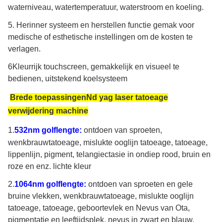
waterniveau, watertemperatuur, waterstroom en koeling.
5. Herinner systeem en herstellen functie gemak voor
medische of esthetische instellingen om de kosten te
verlagen.
6Kleurrijk touchscreen, gemakkelijk en visueel te
bedienen, uitstekend koelsysteem
Brede toepassingen
Nd yag laser tatoeage
verwijdering machine
1.
532nm golflengte:
ontdoen van sproeten,
wenkbrauwtatoeage, mislukte ooglijn tatoeage, tatoeage,
lippenlijn, pigment, telangiectasie in ondiep rood, bruin en
roze en enz. lichte kleur
2.
1064nm golflengte:
ontdoen van sproeten en gele
bruine vlekken, wenkbrauwtatoeage, mislukte ooglijn
tatoeage, tatoeage, geboortevlek en Nevus van Ota,
pigmentatie en leeftijdsplek, nevus in zwart en blauw,