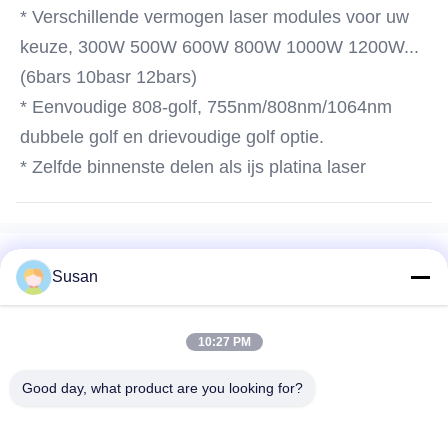
* Verschillende vermogen laser modules voor uw 
keuze, 300W 500W 600W 800W 1000W 1200W... 
(6bars 10basr 12bars)
* Eenvoudige 808-golf, 755nm/808nm/1064nm 
dubbele golf en drievoudige golf optie.
* Zelfde binnenste delen als ijs platina laser
Labels:
Susan
980nm Vasculaire de Verwijderingsmachine van de
diodelaser
10:27 PM
980 NM-van de de Spinader van de Diodelaser de
Verwijderingsmachine
Good day, what product are you looking for?
980 NM-Diodelaser voor Vasculaire Verwijdering