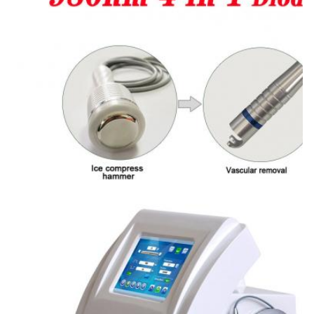
Gratis onderdelen, Online-ondersteuning,
Videotechnische ondersteuning, Installatie,
inbedrijfstelli
Warranty:
2 jaar, 1 jaar en levenslang technische diensten
Machine Type:
980nm laser ader verwijdering
Color:
Wit, grijs, blauw, groen, geel, rood en andere als je wilt.
Languiages:
Engels, Spaans, Portugees, Italiaans, Duits
Laser Type:
980nm-laser
Cooling System:
professionele koelsysteem
Rent System:
Verhuursysteem op afstand via USB-poort
Training:
Gedetailleerde gebruikershandleiding+DVD