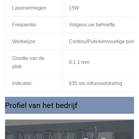
Laservermogen
15W
Frequentie
Volgens uw behoefte.
Werkwijze:
Continu/Puls/eenvoudige puls
Grootte van de
0.1-1 mm
plek:
Indicator:
635 nm infraroodstraling
Profiel van het bedrijf