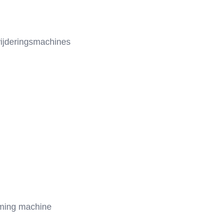
wijderingsmachines
mming machine