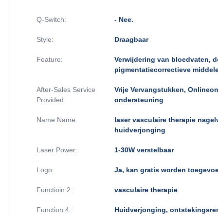
Q-Switch:
- Nee.
Style:
Draagbaar
Feature:
Verwijdering van bloedvaten, d
pigmentatiecorrectieve middelen
After-Sales Service
Vrije Vervangstukken, Onlineo
Provided:
ondersteuning
Name Name:
laser vasculaire therapie nage
huidverjonging
Laser Power:
1-30W verstelbaar
Logo:
Ja, kan gratis worden toegevo
Functioin 2:
vasculaire therapie
Function 4:
Huidverjonging, ontstekingsr