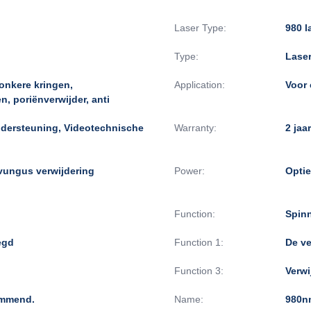
Laser Type:
980 l
Type:
Lase
onkere kringen,
Application:
Voor 
, poriënverwijder, anti
ndersteuning, Videotechnische
Warranty:
2 jaar
lvungus verwijdering
Power:
Opti
Function:
Spinn
egd
Function 1:
De ve
Function 3:
Verwi
emmend.
Name:
980n