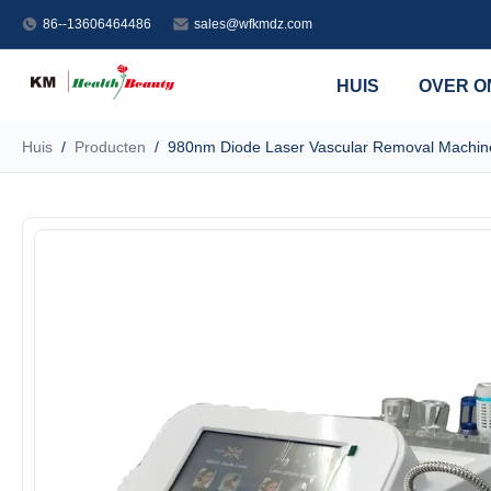
86--13606464486
sales@wfkmdz.com
HUIS
OVER O
Huis
/
Producten
/
980nm Diode Laser Vascular Removal Machine