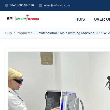
86--13606464486
sales@wfkmdz.com
HUIS
OVER O
Huis
/
Producten
/
Professional EMS Slimming Machine 2000W Vo