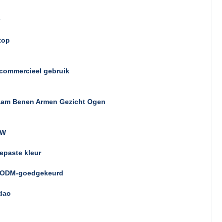
top
commercieel gebruik
aam Benen Armen Gezicht Ogen
 W
epaste kleur
ODM-goedgekeurd
dao