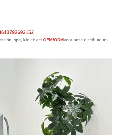
8613792693152
alon, spa, kliniek ect.
OEM/ODM
voor onze distributeurs.