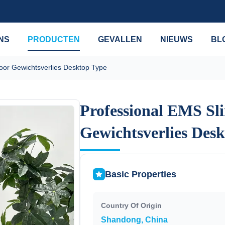
NS
PRODUCTEN
GEVALLEN
NIEUWS
BL
or Gewichtsverlies Desktop Type
Professional EMS S
Professional EMS S
Gewichtsverlies Des
Gewichtsverlies Des
Basic Properties
Country Of Origin
Shandong, China