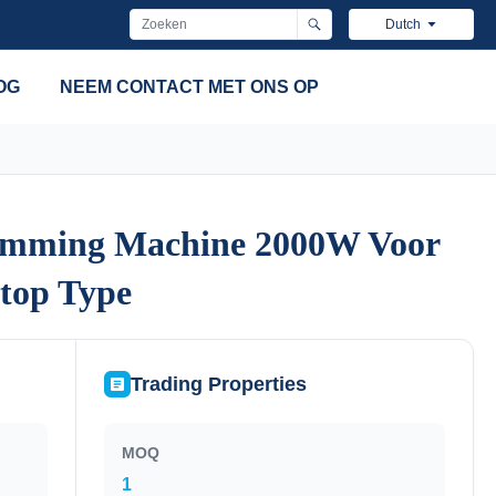
Dutch
OG
NEEM CONTACT MET ONS OP
limming Machine 2000W Voor
limming Machine 2000W Voor
ktop Type
ktop Type
Trading Properties
MOQ
1