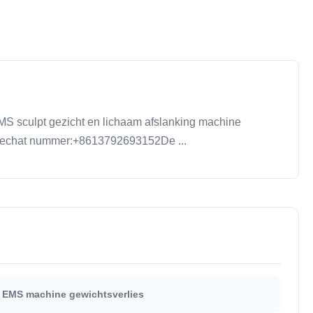
S sculpt gezicht en lichaam afslanking machine
p/wechat nummer:+8613792693152De ...
e EMS machine gewichtsverlies