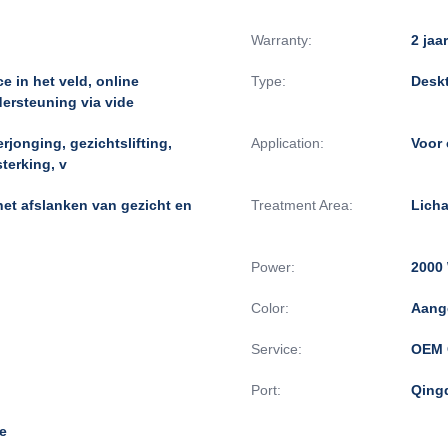
Warranty:
2 jaar
e in het veld, online
Type:
Desk
ersteuning via vide
rjonging, gezichtslifting,
Application:
Voor 
sterking, v
t afslanken van gezicht en
Treatment Area:
Lich
Power:
2000
Color:
Aang
Service:
OEM 
Port:
Qing
e