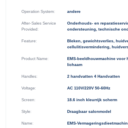
Operation System:
andere
After-Sales Service
Onderhouds- en reparatieservic
Provided:
ondersteuning, technische ond
Feature:
Bleken, gewichtsverlies, huidve
cellulitisvermindering, huidver
Product Name:
EMS-beeldhouwmachine voor he
lichaam
Handles:
2 handvatten 4 Handvatten
Voltage:
AC 110V/220V 50-60Hz
Screen:
18.6 inch kleurrijk scherm
Style:
Draagbaar salonmodel
Name:
EMS-Vermageringsdieetmachin