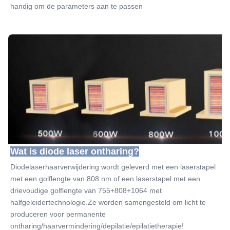
handig om de parameters aan te passen
Wat is diode laser ontharing?
Diodelaserhaarverwijdering wordt geleverd met een laserstapel 
met een golflengte van 808 nm of een laserstapel met een 
drievoudige golflengte van 755+808+1064 met 
halfgeleidertechnologie.Ze worden samengesteld om licht te 
produceren voor permanente 
ontharing/haarvermindering/depilatie/epilatietherapie!