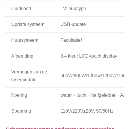
Huidsoort
I-VI huidtype
Update systeem
USB-update
Huursysteem
Facultatief
Afbeelding
8.4 kleur LCD-touch display
Vermogen van de
600W/800W/1000w/1200W/160
lasermodule
Koeling
water + lucht + halfgeleider + A/C
Spanning
110V/220V±20V, 50/60Hz