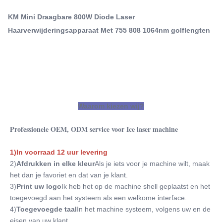
Draagbare diodelasermachine
levering2)Afdrukken in elke kleurAls je iets voor je
Draagbare diode laserhaarverwijder voor thuisgebruik
KM Mini Draagbare 800W Diode Laser
machine wilt, maak het dan je favoriet en dat van je
Haarverwijderingsapparaat Met 755 808 1064nm golflengten
klant.3...
Q-Switch:
- Nee.
Laser Type:
Laserdiode
Style:
Draagbaar
Waarom kiezen wij?
Type:
Laser
Professionele OEM, ODM service voor Ice laser machine
Feature:
Acnebehandeling, antihaarverwijdering, antizwelling,
1)In voorraad 12 uur levering
bloedvatenverwijdering, borstvergroters, donker
2)
Afdrukken in elke kleur
Als je iets voor je machine wilt, maak 
Application:
het dan je favoriet en dat van je klant.
Voor commercieel, commercieel en thuisgebruik
3)
Print uw logo
Ik heb het op de machine shell geplaatst en het 
After-Sales Service Provided:
toegevoegd aan het systeem als een welkome interface.
Gratis onderdelen, Online-ondersteuning,
4)
Toegevoegde taal
In het machine systeem, volgens uw en de 
Videotechnische ondersteuning, Installatie,
eisen van uw klant.