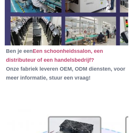
220V, 50Hz of 110V, 60Hz
Software:
kan het logo van de klant worden toegevoegd
Name:
Draagbare diodelazers
Ben je een
Een schoonheidssalon, een 
distributeur of een handelsbedrijf?
Onze fabriek leveren OEM, ODM diensten, voor 
meer informatie, stuur een vraag!