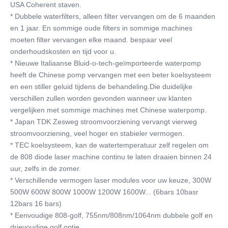
USA Coherent staven.
* Dubbele waterfilters, alleen filter vervangen om de 6 maanden 
en 1 jaar. En sommige oude filters in sommige machines 
moeten filter vervangen elke maand. bespaar veel 
onderhoudskosten en tijd voor u.
* Nieuwe Italiaanse Bluid-o-tech-geïmporteerde waterpomp 
heeft de Chinese pomp vervangen met een beter koelsysteem 
en een stiller geluid tijdens de behandeling.Die duidelijke 
verschillen zullen worden gevonden wanneer uw klanten 
vergelijken met sommige machines met Chinese waterpomp.
* Japan TDK Zesweg stroomvoorziening vervangt vierweg 
stroomvoorziening, veel hoger en stabieler vermogen.
* TEC koelsysteem, kan de watertemperatuur zelf regelen om 
de 808 diode laser machine continu te laten draaien binnen 24 
uur, zelfs in de zomer.
* Verschillende vermogen laser modules voor uw keuze, 300W 
500W 600W 800W 1000W 1200W 1600W... (6bars 10basr 
12bars 16 bars)
* Eenvoudige 808-golf, 755nm/808nm/1064nm dubbele golf en 
drievoudige golf optie.