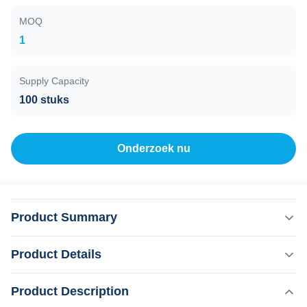
MOQ
1
Supply Capacity
100 stuks
Onderzoek nu
Product Summary
KM Mini Draagbare 800W Diode Laser
Product Details
Haarverwijderingsapparaat Met 755 808 1064nm
golflengten Waarom kiezen wij? Professionele OEM, ODM
,
Product Description
Markeren:
800W draagbare diodelasermachine
service voor Ice laser machine 1)In voorraad 12 uur
,