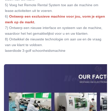
inbedrijfstelli
5) Voeg het Remote Rental System toe aan de machine om 
Warranty:
lease-activiteiten uit te voeren.
2 jaar
6)
Ontwerp een exclusieve machine voor jou, vorm je eigen 
Name:
merk op de markt
.
Permanente ontharing draagbare 808 diode laser
7) Ontwerp een nieuwe interface en systeem van de machine, 
ontharing
waardoor het het gemakkelijkst voor u en uw klanten.
Spot Size:
8) Ontwikkel de nieuwste technologie om aan uw en de vraag 
12*12mm 12*20mm 15*27mm optioneel
van uw klant te voldoen.
Laser Wavelength:
laserdiode 3-golf schoonheidsmachine
808nm-810nm
Laser Bars:
6 tot en met 16 bar
Languages Option:
Engels, Spaans, Portugees, Turks...
Screen:
8.4/10.4 inch kleuren touchscreen
OEM/ODM Service:
Ja, professioneel.
Power Supplier: