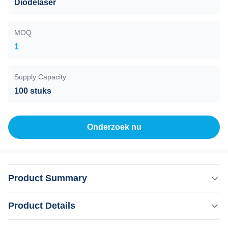
Diodelaser
MOQ
1
Supply Capacity
100 stuks
Onderzoek nu
Product Summary
Permanent haarverwijderingsapparaat met 808nm
Product Details
vezeldiode laser KM Laser Clinic 808 nm glasvezel
laserhaarverwijder Ben je eenEen schoonheidssalon, een