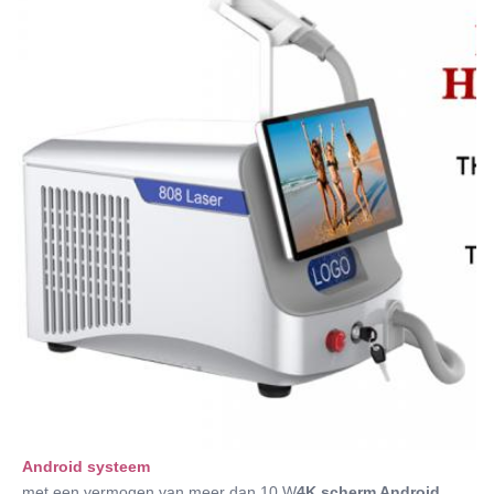
Frequency:
1~20Hz optie
Spot Size:
14*14mm/12*20mm/12*35mm/op maat
Energy:
1-360J/cm2
Port:
Qingdao
Name:
Fiberlaserhaarverwijder
Android systeem
met een vermogen van meer dan 10 W
4K scherm Android
, 