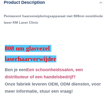
,
Product Description
Markeren:
Permanente vezellaserhaarverwijder
distributeur of een handelsbedrijf?Onze fabriek leveren
,
Commerciële permanente laserhaarverwijder
OEM, ODM diensten, voor meer informatie, stuur een
Commerciële 808nm diodelasermachine
Permanent haarverwijderingsapparaat met 808nm vezeldiode
vraag! Deze machine.Lichtgewicht! ...
laser KM Laser Clinic
Q-Switch:
- Nee.
Laser Type:
Diodelaser
808 nm glasvezel 
Style:
Stationair
laserhaarverwijder
Type:
Laser
Ben je een
Een schoonheidssalon, een 
Feature:
Anti-zwelling, pigmentverwijdering, huidverstrengeling,
distributeur of een handelsbedrijf?
anti-haarverwijdering, haarverwijdering, hui
Onze fabriek leveren OEM, ODM diensten, voor 
Application:
meer informatie, stuur een vraag!
Voor commercieel gebruik
After-Sales Service Provided:
Gratis onderdelen, Online-ondersteuning,