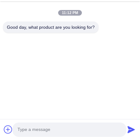
2) 36 verschillende talen
11:12 PM
3)machine casing kleur kan kiezen
Good day, what product are you looking for?
4) helpen bij het toevoegen van
verhuur systeem in gratis
Bestel 5 sets en krijg 1 gratis
handgreep.
Als je 10 sets bestelt, krijg je 1 gratis
machine.